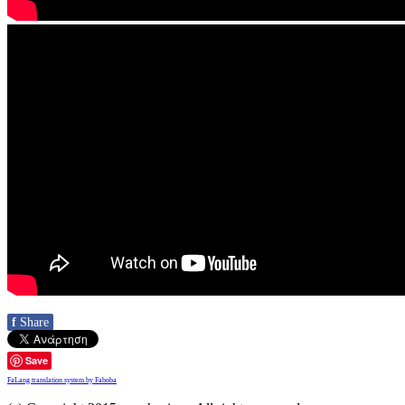
f
Share
Save
FaLang translation system by Faboba