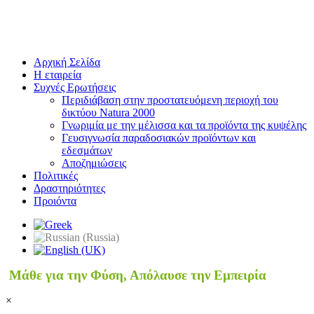
Αρχική Σελίδα
Η εταιρεία
Συχνές Ερωτήσεις
Περιδιάβαση στην προστατευόμενη περιοχή του
δικτύου Natura 2000
Γνωριμία με την μέλισσα και τα προϊόντα της κυψέλης
Γευσιγνωσία παραδοσιακών προϊόντων και
εδεσμάτων
Αποζημιώσεις
Πολιτικές
Δραστηριότητες
Προιόντα
Μάθε για την Φύση, Απόλαυσε την Εμπειρία
×