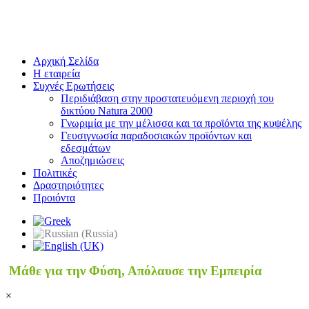
Αρχική Σελίδα
Η εταιρεία
Συχνές Ερωτήσεις
Περιδιάβαση στην προστατευόμενη περιοχή του
δικτύου Natura 2000
Γνωριμία με την μέλισσα και τα προϊόντα της κυψέλης
Γευσιγνωσία παραδοσιακών προϊόντων και
εδεσμάτων
Αποζημιώσεις
Πολιτικές
Δραστηριότητες
Προιόντα
Μάθε για την Φύση, Απόλαυσε την Εμπειρία
×