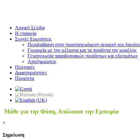
Αρχική Σελίδα
Η εταιρεία
Συχνές Ερωτήσεις
Περιδιάβαση στην προστατευόμενη περιοχή του δικτύο
Γνωριμία με την μέλισσα και τα προϊόντα της κυψέλης
Γευσιγνωσία παραδοσιακών προϊόντων και εδεσμάτων
Αποζημιώσεις
Πολιτικές
Δραστηριότητες
Προιόντα
Μάθε για την Φύση, Απόλαυσε την Εμπειρία
×
Σημείωση